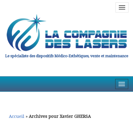
Navig
en
haut
Le spécialiste des dispositifs Médico-Esthétiques, vente et maintenance
Affic
la
Aller
Aller
Navig
au
au
contenu
contenu
principal
secondaire
Accueil
»
Archives pour Xavier GHERSA