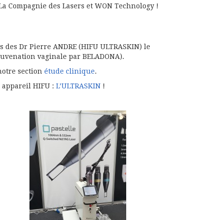
e La Compagnie des Lasers et WON Technology !
ns des Dr Pierre ANDRE (HIFU ULTRASKIN) le
éjuvenation vaginale par BELADONA).
notre section
étude clinique
.
e appareil HIFU :
L’ULTRASKIN
!