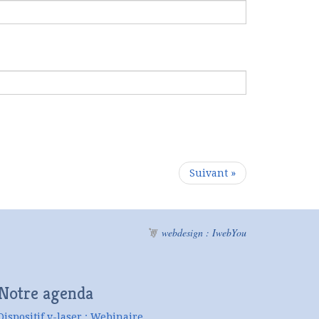
Suivant »
webdesign : IwebYou
Notre agenda
Dispositif v-laser : Webinaire