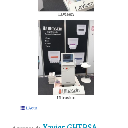
Lavieen
Ultraskin
L'Actu
Xavier GHERSA