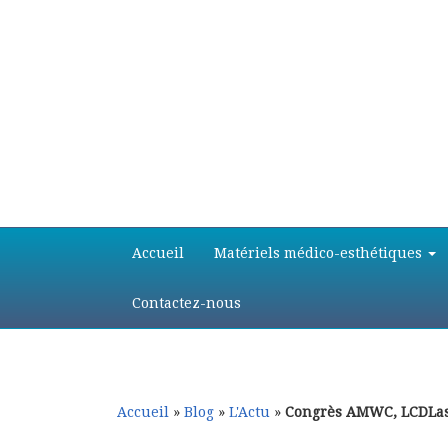
Aller
Aller
Accueil
Matériels médico-esthétiques
au
au
contenu
contenu
principal
secondaire
Contactez-nous
Accueil
»
Blog
»
L'Actu
»
Congrès AMWC, LCDLase