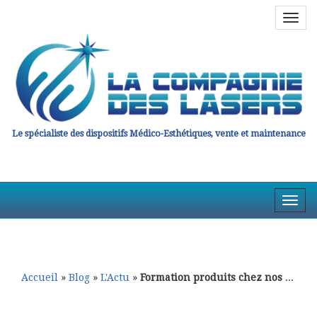
Navig
en
haut
Le spécialiste des dispositifs Médico-Esthétiques, vente et maintenance
Affic
la
Aller
Aller
Navig
au
au
contenu
contenu
principal
secondaire
Accueil
»
Blog
»
L'Actu
»
Formation produits chez nos Fournisseurs Coréens