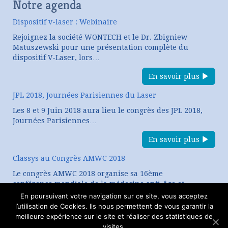
Notre agenda
Dispositif v-laser : Webinaire
Rejoignez la société WONTECH et le Dr. Zbigniew
Matuszewski pour une présentation complète du
dispositif V-Laser, lors…
En savoir plus
JPL 2018, Journées Parisiennes du Laser
Les 8 et 9 Juin 2018 aura lieu le congrès des JPL 2018,
Journées Parisiennes…
En savoir plus
Classys au Congrès AMWC 2018
Le congrès AMWC 2018 organise sa 16ème
conférence mondiale de la médecine anti-âge et
esthétique. CLASSYS, expert…
En poursuivant votre navigation sur ce site, vous acceptez
l’utilisation de Cookies. Ils nous permettent de vous garantir la
En savoir plus
meilleure expérience sur le site et réaliser des statistiques de
visites.