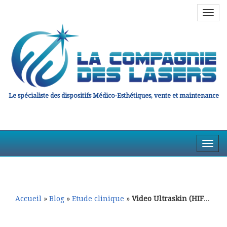
Navig
en
haut
Le spécialiste des dispositifs Médico-Esthétiques, vente et maintenance
Affic
la
Aller
Aller
Navig
au
au
contenu
contenu
principal
secondaire
Accueil
»
Blog
»
Etude clinique
»
Video Ultraskin (HIFU) par le Dr Naouri