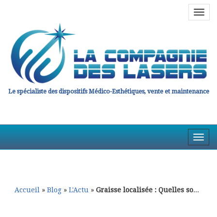
Navig
en
haut
Le spécialiste des dispositifs Médico-Esthétiques, vente et maintenance
Affic
la
Aller
Aller
Navig
au
au
contenu
contenu
principal
secondaire
Accueil
»
Blog
»
L'Actu
»
Graisse localisée : Quelles sont les solutions ?