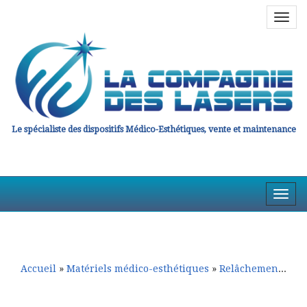
Navig
en
haut
Le spécialiste des dispositifs Médico-Esthétiques, vente et maintenance
Affic
la
Aller
Aller
Navig
au
au
contenu
contenu
principal
secondaire
Accueil
»
Matériels médico-esthétiques
»
Relâchement cutané