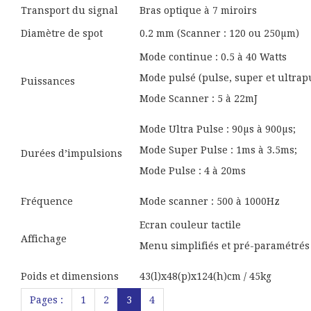
Transport du signal
Bras optique à 7 miroirs
Diamètre de spot
0.2 mm (Scanner : 120 ou 250µm)
Mode continue : 0.5 à 40 Watts
Mode pulsé (pulse, super et ultrapu
Puissances
Mode Scanner : 5 à 22mJ
Mode Ultra Pulse : 90µs à 900µs;
Mode Super Pulse : 1ms à 3.5ms;
Durées d’impulsions
Mode Pulse : 4 à 20ms
Fréquence
Mode scanner : 500 à 1000Hz
Ecran couleur tactile
Affichage
Menu simplifiés et pré-paramétrés
Poids et dimensions
43(l)x48(p)x124(h)cm / 45kg
Pages :
1
2
3
4