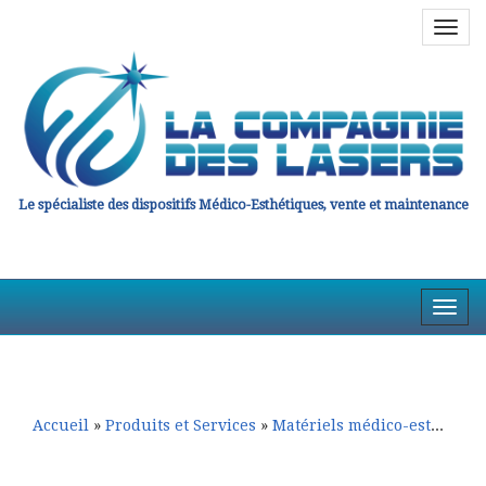
Navig
en
haut
Le spécialiste des dispositifs Médico-Esthétiques, vente et maintenance
Affic
la
Aller
Aller
Navig
au
au
contenu
contenu
principal
secondaire
Accueil
»
Produits et Services
»
Matériels médico-esthétiques