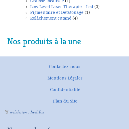
Graisse localisée
(1)
Low Level Laser Thérapie – Led
(3)
Pigmentaire et Détatouage
(1)
Relâchement cutané
(4)
Nos produits à la une
Contactez-nous
Mentions Légales
Confidentialité
Plan du Site
webdesign : IwebYou