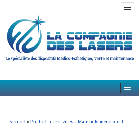
Navig
en
haut
Le spécialiste des dispositifs Médico-Esthétiques, vente et maintenance
Affic
la
Aller
Aller
Navig
au
au
contenu
contenu
principal
secondaire
Accueil
»
Produits et Services
»
Matériels médico-esthétiques