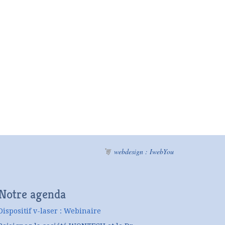
webdesign : IwebYou
Notre agenda
Dispositif v-laser : Webinaire