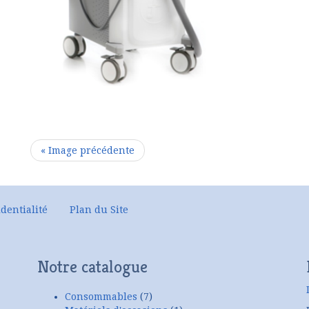
« Image précédente
dentialité
Plan du Site
Notre catalogue
Consommables
(7)