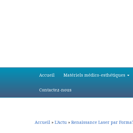
Aller
Aller
Accueil
Matériels médico-esthétiques
au
au
contenu
contenu
principal
secondaire
Contactez-nous
Accueil
»
L'Actu
»
Renaissance Laser par Forma