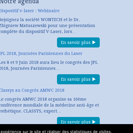
Notre agenda
Dispositif v-laser : Webinaire
Rejoignez la société WONTECH et le Dr.
Zbigniew Matuszewski pour une présentation
complète du dispositif V-Laser, lors…
En savoir plus
JPL 2018, Journées Parisiennes du Laser
Les 8 et 9 Juin 2018 aura lieu le congrès des JPL
2018, Journées Parisiennes…
En savoir plus
Classys au Congrès AMWC 2018
Le congrès AMWC 2018 organise sa 16ème
conférence mondiale de la médecine anti-âge et
esthétique. CLASSYS, expert…
En savoir plus
expérience sur le site et réaliser des statistiques de visites.