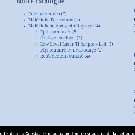
Notre catalogue
Consommables
(7)
Matériels d'occasions
(1)
Matériels médico-esthétiques
(14)
Epilation laser
(5)
Graisse localisée
(1)
Low Level Laser Thérapie – Led
(3)
Pigmentaire et Détatouage
(1)
Relâchement cutané
(4)
tilisation de Cookies. Ils nous permettent de vous garantir la meilleure 