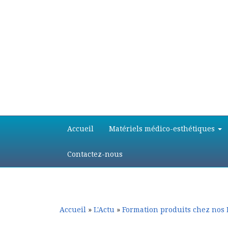
Aller
Aller
Accueil
Matériels médico-esthétiques
au
au
contenu
contenu
principal
secondaire
Contactez-nous
Accueil
»
L'Actu
»
Formation produits chez nos