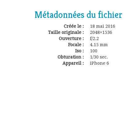
Métadonnées du fichier
Créée le :
18 mai 2016
Taille originale :
2048×1536
Ouverture :
f/2.2
Focale :
4.15 mm
Iso :
100
Obturation :
1/30 sec.
Appareil :
iPhone 6