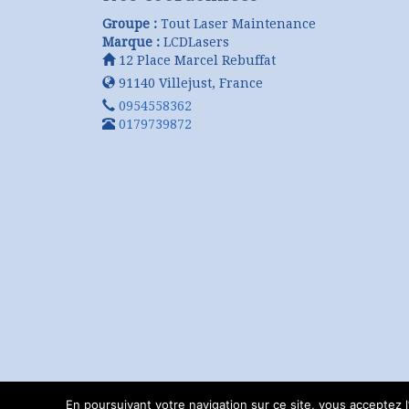
Groupe :
Tout Laser Maintenance
Marque :
LCDLasers
12 Place Marcel Rebuffat
91140
Villejust
,
France
0954558362
0179739872
En poursuivant votre navigation sur ce site, vous acceptez l’u