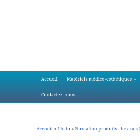
Aller
Aller
Accueil
Matériels médico-esthétiques
au
au
contenu
contenu
principal
secondaire
Contactez-nous
Accueil
»
L'Actu
»
Formation produits chez nos