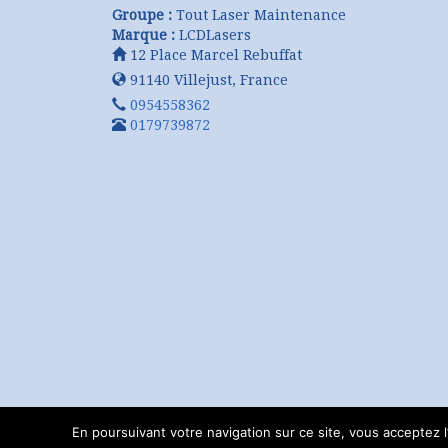
Groupe :
Tout Laser Maintenance
Marque :
LCDLasers
12 Place Marcel Rebuffat
91140
Villejust
,
France
0954558362
0179739872
En poursuivant votre navigation sur ce site, vous acceptez l’u