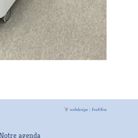
webdesign : IwebYou
Notre agenda