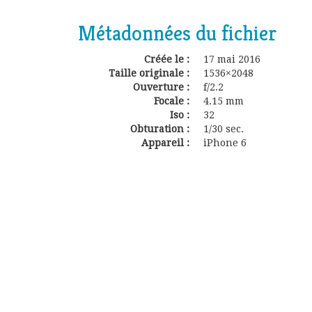
Métadonnées du fichier
Créée le :
17 mai 2016
Taille originale :
1536×2048
Ouverture :
f/2.2
Focale :
4.15 mm
Iso :
32
Obturation :
1/30 sec.
Appareil :
iPhone 6