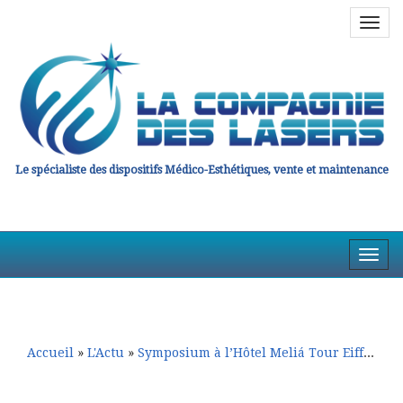
Navig
en
haut
Le spécialiste des dispositifs Médico-Esthétiques, vente et maintenance
Affic
la
Aller
Aller
Navig
au
au
contenu
contenu
principal
secondaire
Accueil
»
L'Actu
»
Symposium à l’Hôtel Meliá Tour Eiffel
»
I