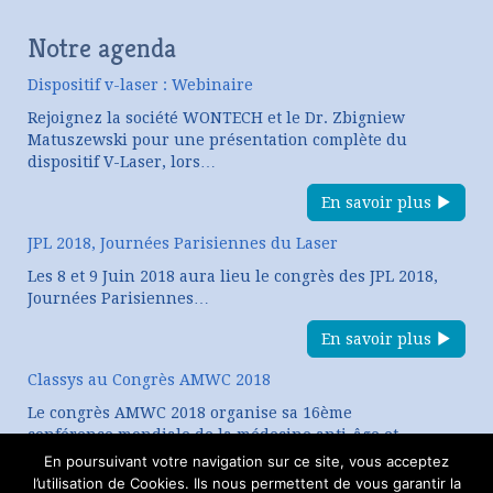
Notre agenda
Dispositif v-laser : Webinaire
Rejoignez la société WONTECH et le Dr. Zbigniew
Matuszewski pour une présentation complète du
dispositif V-Laser, lors…
En savoir plus
JPL 2018, Journées Parisiennes du Laser
Les 8 et 9 Juin 2018 aura lieu le congrès des JPL 2018,
Journées Parisiennes…
En savoir plus
Classys au Congrès AMWC 2018
Le congrès AMWC 2018 organise sa 16ème
conférence mondiale de la médecine anti-âge et
esthétique. CLASSYS, expert…
En poursuivant votre navigation sur ce site, vous acceptez
l’utilisation de Cookies. Ils nous permettent de vous garantir la