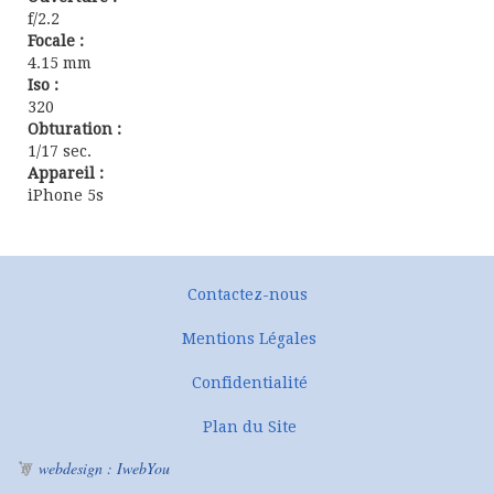
f/2.2
Focale :
4.15 mm
Iso :
320
Obturation :
1/17 sec.
Appareil :
iPhone 5s
Contactez-nous
Mentions Légales
Confidentialité
Plan du Site
webdesign : IwebYou