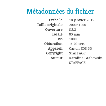
Métadonnées du fichier
Créée le :
10 janvier 2015
Taille originale :
2000×1200
Ouverture :
f/2.2
Focale :
85 mm
Iso :
1000
Obturation :
1/100 sec.
Appareil :
Canon EOS 6D
Copyright :
STAFFAGE
Auteur :
Karolina Grabowska
STAFFAGE