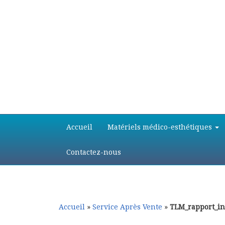
Aller
Aller
Accueil
Matériels médico-esthétiques
au
au
contenu
contenu
principal
secondaire
Contactez-nous
Accueil
»
Service Après Vente
»
TLM_rapport_in