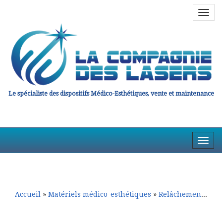
Navig
en
haut
Le spécialiste des dispositifs Médico-Esthétiques, vente et maintenance
Affic
la
Aller
Aller
Navig
au
au
contenu
contenu
principal
secondaire
Accueil
»
Matériels médico-esthétiques
»
Relâchement cutané