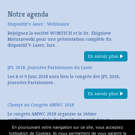
Notre agenda
Dispositif v-laser : Webinaire
Rejoignez la société WONTECH et le Dr. Zbigniew
Matuszewski pour une présentation complète du
dispositif V-Laser, lors…
En savoir plus
JPL 2018, Journées Parisiennes du Laser
Les 8 et 9 Juin 2018 aura lieu le congrès des JPL 2018,
Journées Parisiennes…
En savoir plus
Classys au Congrès AMWC 2018
Le congrès AMWC 2018 organise sa 16ème
conférence mondiale de la médecine anti-âge et
esthétique. CLASSYS, expert…
En poursuivant votre navigation sur ce site, vous acceptez
l’utilisation de Cookies. Ils nous permettent de vous garantir la