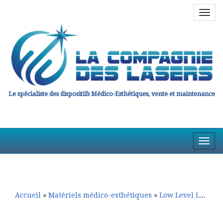
Navig
en
haut
Le spécialiste des dispositifs Médico-Esthétiques, vente et maintenance
Affic
la
Aller
Aller
Navig
au
au
contenu
contenu
principal
secondaire
Accueil
»
Matériels médico-esthétiques
»
Low Level Laser Thérapie - Led