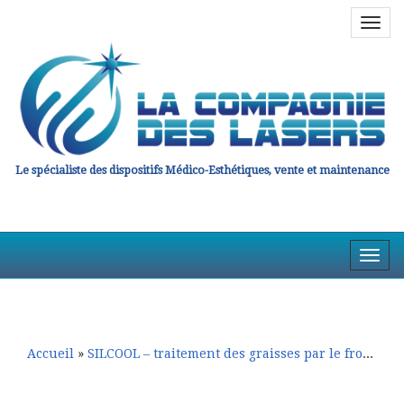
Navig
en
haut
Le spécialiste des dispositifs Médico-Esthétiques, vente et maintenance
Affic
la
Aller
Aller
Navig
au
au
contenu
contenu
principal
secondaire
Accueil
»
SILCOOL – traitement des graisses par le froid
»
SI