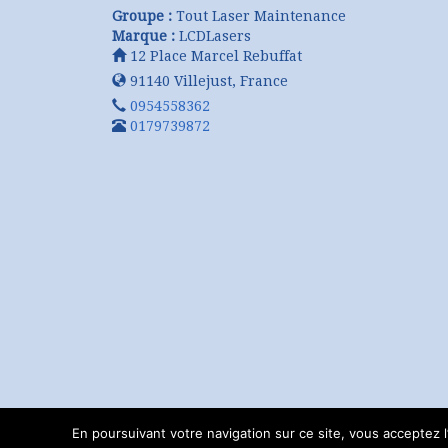
Groupe :
Tout Laser Maintenance
Marque :
LCDLasers
12 Place Marcel Rebuffat
91140
Villejust
,
France
0954558362
0179739872
En poursuivant votre navigation sur ce site, vous acceptez l’u