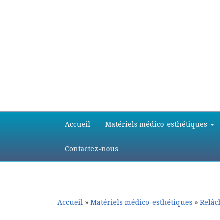
Aller
Aller
Accueil
Matériels médico-esthétiques
au
au
contenu
contenu
principal
secondaire
Contactez-nous
Accueil
»
Matériels médico-esthétiques
»
Relâc