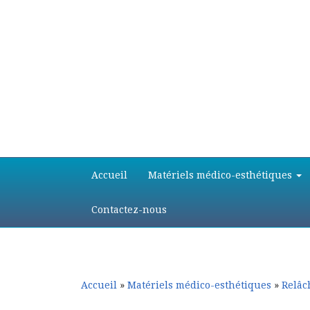
Aller
Aller
Accueil
Matériels médico-esthétiques
au
au
contenu
contenu
principal
secondaire
Contactez-nous
Accueil
»
Matériels médico-esthétiques
»
Relâc