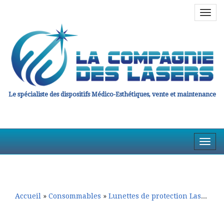
Navig
en
haut
Le spécialiste des dispositifs Médico-Esthétiques, vente et maintenance
Affic
la
Aller
Aller
Navig
au
au
contenu
contenu
principal
secondaire
Accueil
»
Consommables
»
Lunettes de protection Laser EN207/208