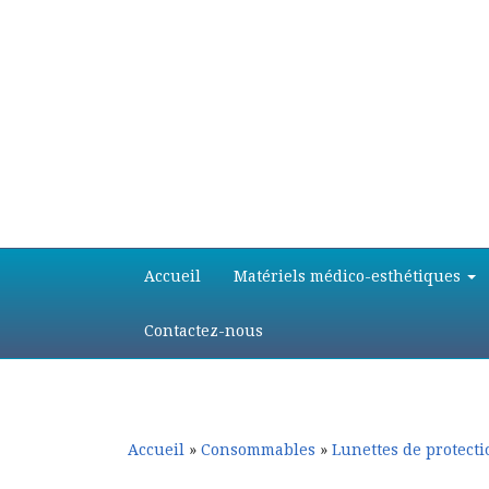
Aller
Aller
Accueil
Matériels médico-esthétiques
au
au
contenu
contenu
principal
secondaire
Contactez-nous
Accueil
»
Consommables
»
Lunettes de protect