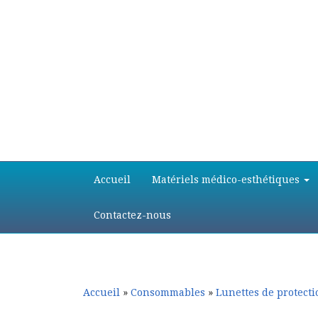
Aller
Aller
Accueil
Matériels médico-esthétiques
au
au
contenu
contenu
principal
secondaire
Contactez-nous
Accueil
»
Consommables
»
Lunettes de protect