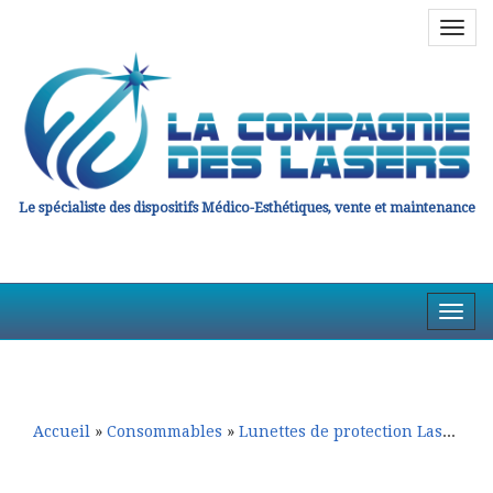
Navig
en
haut
Le spécialiste des dispositifs Médico-Esthétiques, vente et maintenance
Affic
la
Aller
Aller
Navig
au
au
contenu
contenu
principal
secondaire
Accueil
»
Consommables
»
Lunettes de protection Laser EN207/208