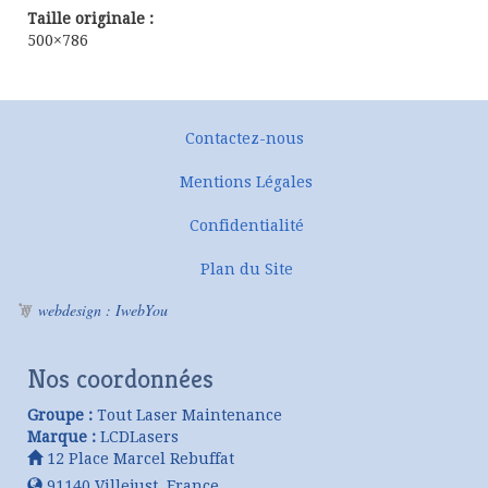
Taille originale :
500×786
Contactez-nous
Mentions Légales
Confidentialité
Plan du Site
webdesign : IwebYou
Nos coordonnées
Groupe :
Tout Laser Maintenance
Marque :
LCDLasers
12 Place Marcel Rebuffat
91140
Villejust
,
France