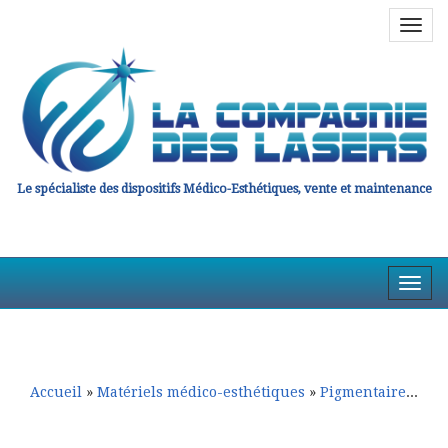
Navig
en
haut
Le spécialiste des dispositifs Médico-Esthétiques, vente et maintenance
Affic
la
Aller
Aller
Navig
au
au
contenu
contenu
principal
secondaire
Accueil
»
Matériels médico-esthétiques
»
Pigmentaire et Détatouage