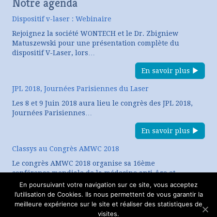
Notre agenda
Dispositif v-laser : Webinaire
Rejoignez la société WONTECH et le Dr. Zbigniew
Matuszewski pour une présentation complète du
dispositif V-Laser, lors…
En savoir plus
JPL 2018, Journées Parisiennes du Laser
Les 8 et 9 Juin 2018 aura lieu le congrès des JPL 2018,
Journées Parisiennes…
En savoir plus
Classys au Congrès AMWC 2018
Le congrès AMWC 2018 organise sa 16ème
conférence mondiale de la médecine anti-âge et
esthétique. CLASSYS, expert…
En poursuivant votre navigation sur ce site, vous acceptez
l’utilisation de Cookies. Ils nous permettent de vous garantir la
En savoir plus
meilleure expérience sur le site et réaliser des statistiques de
visites.