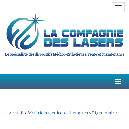
Navig
en
haut
Le spécialiste des dispositifs Médico-Esthétiques, vente et maintenance
Affic
la
Aller
Aller
Navig
au
au
contenu
contenu
principal
secondaire
Accueil
»
Matériels médico-esthétiques
»
Pigmentaire et Détatouage