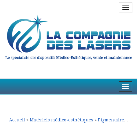
Navig
en
haut
Le spécialiste des dispositifs Médico-Esthétiques, vente et maintenance
Affic
la
Aller
Aller
Navig
au
au
contenu
contenu
principal
secondaire
Accueil
»
Matériels médico-esthétiques
»
Pigmentaire et Détatouage