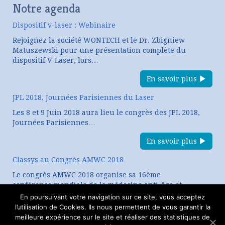
Notre agenda
Dispositif v-laser : Webinaire
Rejoignez la société WONTECH et le Dr. Zbigniew
Matuszewski pour une présentation complète du
dispositif V-Laser, lors…
En savoir plus
JPL 2018, Journées Parisiennes du Laser
Les 8 et 9 Juin 2018 aura lieu le congrès des JPL 2018,
Journées Parisiennes…
En savoir plus
Classys au Congrès AMWC 2018
Le congrès AMWC 2018 organise sa 16ème
conférence mondiale de la médecine anti-âge et
esthétique. CLASSYS, expert…
En poursuivant votre navigation sur ce site, vous acceptez
l’utilisation de Cookies. Ils nous permettent de vous garantir la
En savoir plus
meilleure expérience sur le site et réaliser des statistiques de