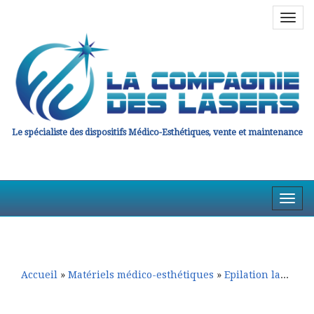
Navig
en
haut
Le spécialiste des dispositifs Médico-Esthétiques, vente et maintenance
Affic
la
Aller
Aller
Navig
au
au
contenu
contenu
principal
secondaire
Accueil
»
Matériels médico-esthétiques
»
Epilation laser
»
E