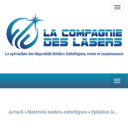
Navig
en
haut
Le spécialiste des dispositifs Médico-Esthétiques, vente et maintenance
Affic
la
Aller
Aller
Navig
au
au
contenu
contenu
principal
secondaire
Accueil
»
Matériels médico-esthétiques
»
Epilation laser
»
E