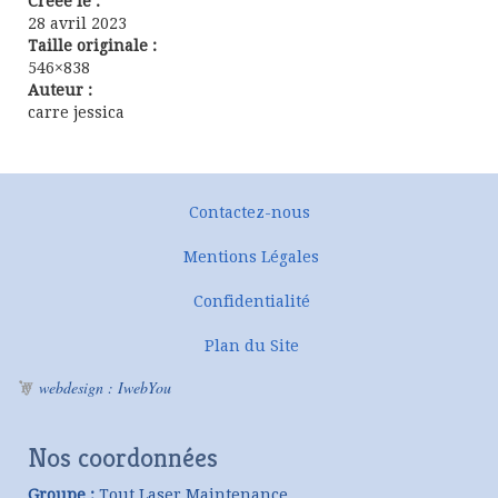
Créée le :
28 avril 2023
Taille originale :
546×838
Auteur :
carre jessica
Contactez-nous
Mentions Légales
Confidentialité
Plan du Site
webdesign : IwebYou
Nos coordonnées
Groupe :
Tout Laser Maintenance