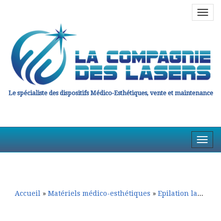
Navig
en
haut
Le spécialiste des dispositifs Médico-Esthétiques, vente et maintenance
Affic
la
Aller
Aller
Navig
au
au
contenu
contenu
principal
secondaire
Accueil
»
Matériels médico-esthétiques
»
Epilation laser
»
E