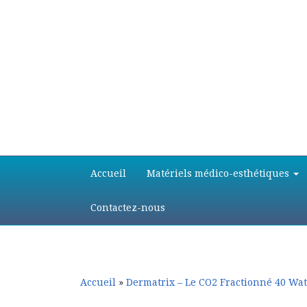
Aller
Aller
Accueil
Matériels médico-esthétiques
au
au
contenu
contenu
principal
secondaire
Contactez-nous
Accueil
»
Dermatrix – Le CO2 Fractionné 40 Wat