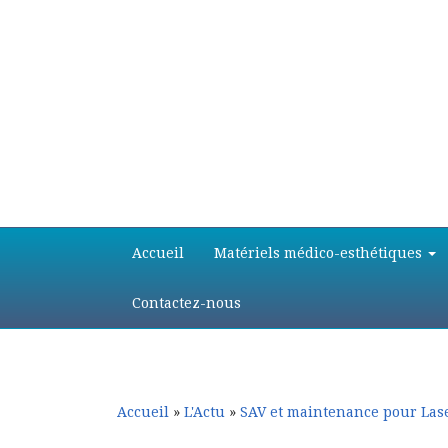
Aller
Aller
Accueil
Matériels médico-esthétiques
au
au
contenu
contenu
principal
secondaire
Contactez-nous
Accueil
»
L'Actu
»
SAV et maintenance pour Las