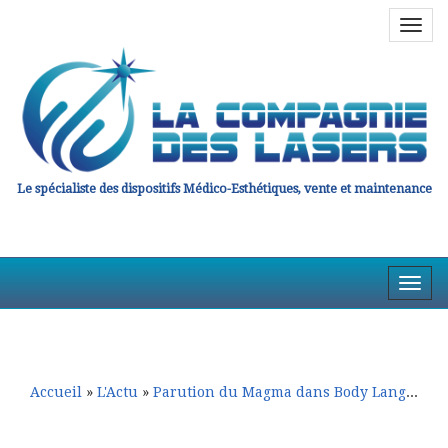
Navig
en
haut
Le spécialiste des dispositifs Médico-Esthétiques, vente et maintenance
Affic
la
Aller
Aller
Navig
au
au
contenu
contenu
principal
secondaire
Accueil
»
L'Actu
»
Parution du Magma dans Body Language