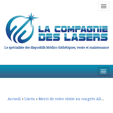
Navig
en
haut
Le spécialiste des dispositifs Médico-Esthétiques, vente et maintenance
Affic
la
Aller
Aller
Navig
au
au
contenu
contenu
principal
secondaire
Accueil
»
L'Actu
»
Merci de votre visite au congrès ADEESSE