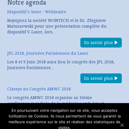
Notre agenda
Dispositif v-laser : Webinaire
Rejoignez la société WONTECH et le Dr. Zbigniew
Matuszewski pour une présentation complète du
dispositif V-Laser, lors…
En savoir plus
JPL 2018, Journées Parisiennes du Laser
Les 8 et 9 Juin 2018 aura lieu le congrès des JPL 2018,
Journées Parisiennes…
En savoir plus
Classys au Congrès AMWC 2018
Le congrès AMWC 2018 organise sa 16ème
conférence mondiale de la médecine anti-âge et
esthétique. CLASSYS, expert…
En poursuivant votre navigation sur ce site, vous acceptez
l’utilisation de Cookies. Ils nous permettent de vous garantir la
En savoir plus
meilleure expérience sur le site et réaliser des statistiques de
visites.