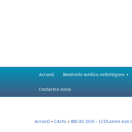
Aller
Aller
Accueil
Matériels médico-esthétiques
au
au
contenu
contenu
principal
secondaire
Contactez-nous
Accueil
»
L'Actu
»
IMCAS 2016 – LCDLasers aux 