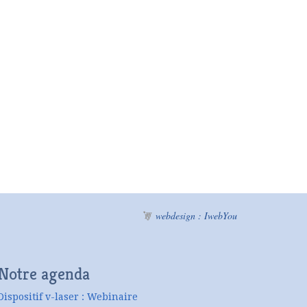
webdesign : IwebYou
Notre agenda
Dispositif v-laser : Webinaire