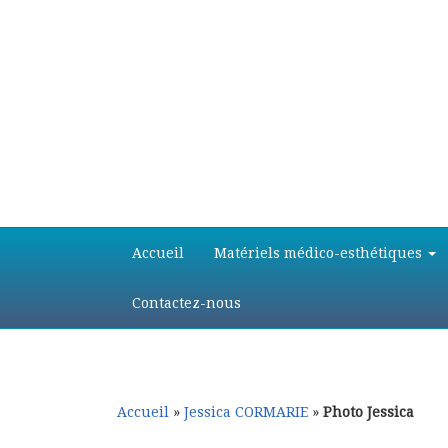
Aller
Aller
Accueil
Matériels médico-esthétiques
au
au
contenu
contenu
principal
secondaire
Contactez-nous
Accueil
»
Jessica CORMARIE
»
Photo Jessica