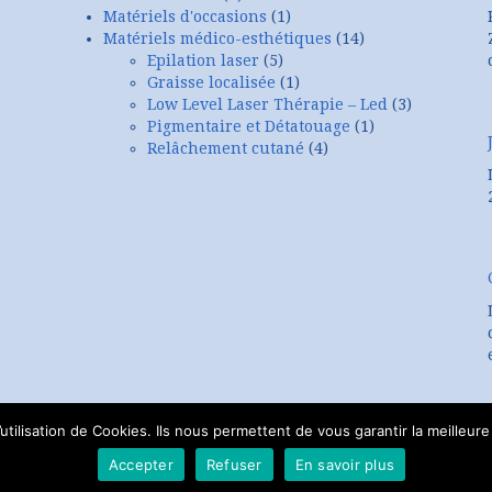
Matériels d'occasions
(1)
Matériels médico-esthétiques
(14)
Epilation laser
(5)
Graisse localisée
(1)
Low Level Laser Thérapie – Led
(3)
Pigmentaire et Détatouage
(1)
Relâchement cutané
(4)
tilisation de Cookies. Ils nous permettent de vous garantir la meilleure 
Accepter
Refuser
En savoir plus
Copyright © 2026 www.lcdlasers.com - Tout droits réservés