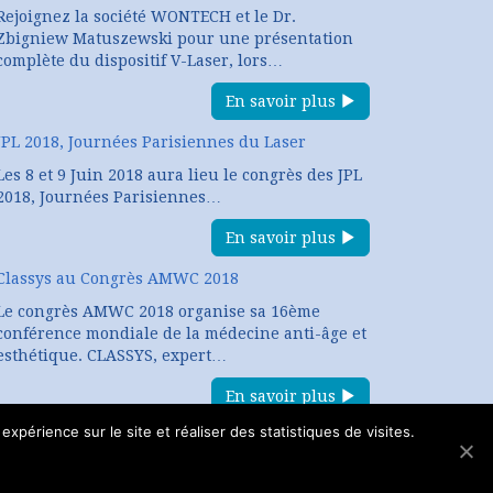
Rejoignez la société WONTECH et le Dr.
Zbigniew Matuszewski pour une présentation
complète du dispositif V-Laser, lors…
En savoir plus
JPL 2018, Journées Parisiennes du Laser
Les 8 et 9 Juin 2018 aura lieu le congrès des JPL
2018, Journées Parisiennes…
En savoir plus
Classys au Congrès AMWC 2018
Le congrès AMWC 2018 organise sa 16ème
conférence mondiale de la médecine anti-âge et
esthétique. CLASSYS, expert…
En savoir plus
expérience sur le site et réaliser des statistiques de visites.