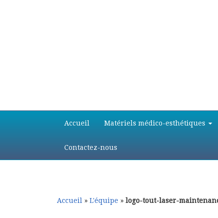
Aller
Aller
Accueil
Matériels médico-esthétiques
au
au
contenu
contenu
principal
secondaire
Contactez-nous
Accueil
»
L'équipe
»
logo-tout-laser-maintenan