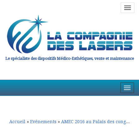
Navig
en
haut
Le spécialiste des dispositifs Médico-Esthétiques, vente et maintenance
Affic
la
Aller
Aller
Navig
au
au
contenu
contenu
principal
secondaire
Accueil
»
Evénements
»
AMEC 2016 au Palais des congrès à Paris